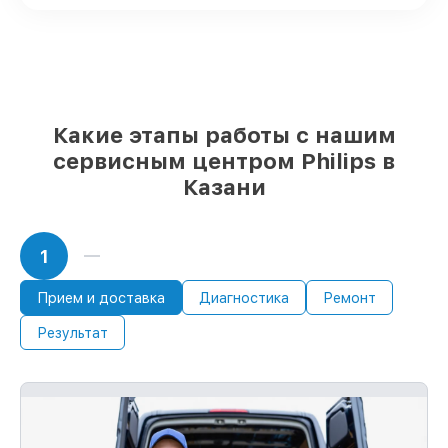
Фирменные детали Philips и надёжные
реплики
– только вы выбираете, какие
детали использовать, а мы готовы
рассмотреть варианты под любые
запросы
85%
починок Philips завершаются в тот
Какие этапы работы с нашим
же день, если мастер начинает работу
сразу
сервисным центром Philips в
Казани
1
Прием и доставка
Диагностика
Ремонт
Результат