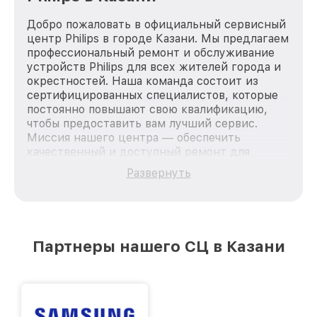
Добро пожаловать в официальный сервисный
центр Philips в городе Казани. Мы предлагаем
профессиональный ремонт и обслуживание
устройств Philips для всех жителей города и
окрестностей. Наша команда состоит из
сертифицированных специалистов, которые
постоянно повышают свою квалификацию,
чтобы предоставить вам лучший сервис.
Миссия нашего центра — обеспечить
качественный и доступный ремонт для
каждого пользователя продукции Philips, вне
Развернуть
зависимости от сложности поломки. Мы
стремимся к тому, чтобы каждый клиент был
удовлетворен скоростью и качеством
предоставляемых услуг. Наша цель — стать
лучшим сервисным центром Philips в городе
Партнеры нашего СЦ в Казани
Казани, постоянно повышая уровень доверия
и лояльности наших клиентов.