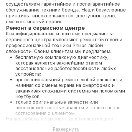
осуществляем гарантийное и послегарантийное
обслуживание техники бренда. Наши безусловные
принципы: высокое качество, доступные цены,
высококлассный сервис.
Ремонт в сервисном центре
Квалифицированные и опытные специалисты
сервисного центра выполняют ремонт бытовой и
профессиональной техники Philips любой
сложности. Своим клиентам мы предлагаем:
бесплатную комплексную диагностику,
которая является важнейшим этапом
восстановления работоспособности любых
устройств;
профессиональный ремонт любой сложности,
начиная со смены экрана на смартфонах и
заканчивая сложными системными поломками
ноутбуков;
только оригинальные запчасти или
высококачественные аналоги и только после
согласования с клиентом.
На все работы и замененные комплектующие
предоставляется длительная гарантия. В случае
Развернуть
поломки по условиям гарантии, мы бесплатно