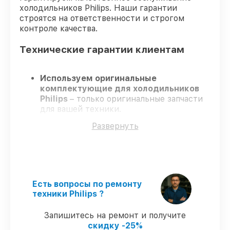
холодильников Philips. Наши гарантии
строятся на ответственности и строгом
контроле качества.
Технические гарантии клиентам
Используем оригинальные
комплектующие для холодильников
Philips
– только оригинальные запчасти
для вашей техники.
Опытные мастера
– проходят
Развернуть
серьезную проверку знаний и навыков,
что обеспечивает гарантированно
долговечный результат.
Работаем строго в установленных
заранее временных рамках
– ремонт
холодильников Philips в оговоренные
Есть вопросы по ремонту
сроки.
техники Philips ?
Гарантийное обслуживание
– на все
ремонт и запчасти для холодильников
Запишитесь на ремонт и получите
Philips предоставляется длительная
скидку -25%