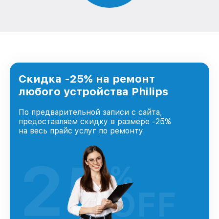
Скидка -25% на ремонт
любого устройства Philips
По предварительной записи с сайта,
предоставляем скидку в размере -25%
на весь прайс услуг по ремонту
25
%
OFF