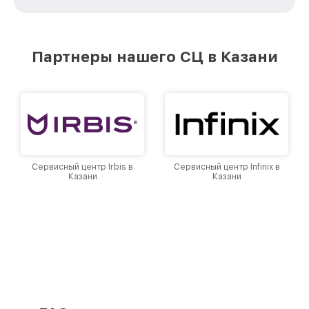
стремимся к тому, чтобы каждый клиент был
удовлетворен скоростью и качеством
предоставляемых услуг. Наша цель — стать
лучшим сервисным центром Philips в городе
Партнеры нашего СЦ в Казани
Казани, постоянно повышая уровень доверия
и лояльности наших клиентов.
Сервисный центр Irbis в
Сервисный центр Infinix в
Казани
Казани