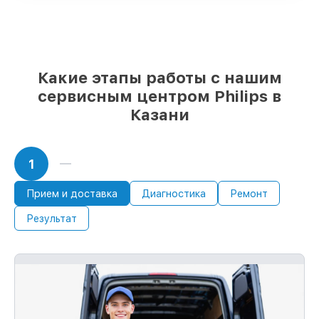
мы делаем ремонт с учётом
возможностей клиента
85%
работ по восстановлению Philips
завершаются в тот же день, при
немедленном старте работ
Какие этапы работы с нашим
сервисным центром Philips в
Казани
1
Прием и доставка
Диагностика
Ремонт
Результат