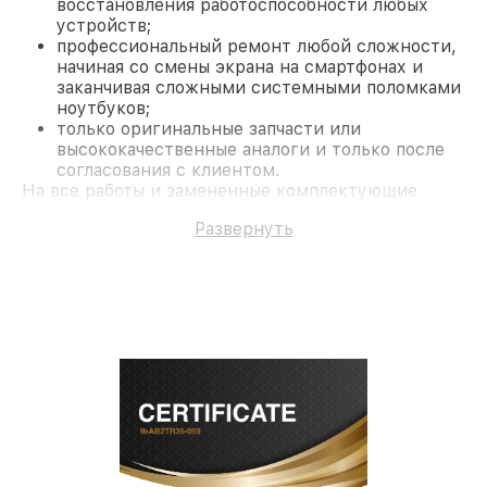
восстановления работоспособности любых
устройств;
профессиональный ремонт любой сложности,
начиная со смены экрана на смартфонах и
заканчивая сложными системными поломками
ноутбуков;
только оригинальные запчасти или
высококачественные аналоги и только после
согласования с клиентом.
На все работы и замененные комплектующие
предоставляется длительная гарантия. В случае
Развернуть
поломки по условиям гарантии, мы бесплатно
исправим ситуацию.
Наши преимущества
Преимуществами нашего сервисного центра
Philips в Казани являются:
лучшие специалисты с многолетним опытом и
безупречной репутацией;
современное оборудование и
лицензированное ПО в ремонтно-
диагностических мастерских;
собственный склад комплектующих, что
позволяет сократить сроки