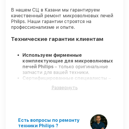
В нашем СЦ в Казани мы гарантируем
качественный ремонт микроволновых печей
Philips. Наши гарантии строятся на
профессионализме и опыте.
Технические гарантии клиентам
Используем фирменные
комплектующие для микроволновых
печей Philips
– только оригинальные
запчасти для вашей техники.
Сертифицированные специалисты
–
проходят серьезную проверку знаний и
Развернуть
навыков, что гарантирует качество и
надёжность ремонта.
Работаем строго в установленных
заранее временных рамках
– ремонт
микроволновых печей Philips в
оговоренные сроки.
Есть вопросы по ремонту
Поддержка после ремонта
– на все
техники Philips ?