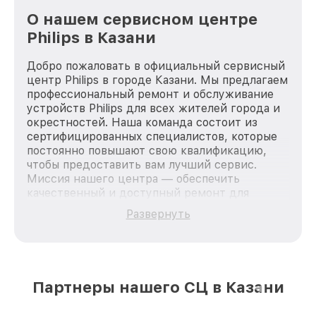
О нашем сервисном центре
Philips в Казани
Добро пожаловать в официальный сервисный
центр Philips в городе Казани. Мы предлагаем
профессиональный ремонт и обслуживание
устройств Philips для всех жителей города и
окрестностей. Наша команда состоит из
сертифицированных специалистов, которые
постоянно повышают свою квалификацию,
чтобы предоставить вам лучший сервис.
Миссия нашего центра — обеспечить
качественный и доступный ремонт для
каждого пользователя продукции Philips, вне
Развернуть
зависимости от сложности поломки. Мы
стремимся к тому, чтобы каждый клиент был
удовлетворен скоростью и качеством
предоставляемых услуг. Наша цель — стать
лучшим сервисным центром Philips в городе
Партнеры нашего СЦ в Казани
Казани, постоянно повышая уровень доверия
и лояльности наших клиентов.