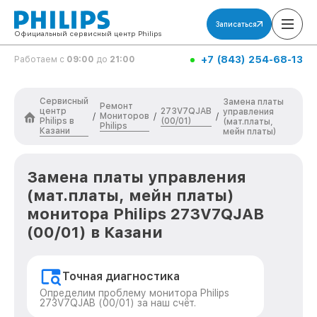
Записаться
Официальный сервисный центр Philips
+7 (843) 254-68-13
Работаем с
09:00
до
21:00
Сервисный
Замена платы
Ремонт
центр
273V7QJAB
управления
Мониторов
/
/
/
Philips в
(00/01)
(мат.платы,
Philips
Казани
мейн платы)
Замена платы управления
(мат.платы, мейн платы)
монитора Philips 273V7QJAB
(00/01) в Казани
Точная диагностика
Определим проблему монитора Philips
273V7QJAB (00/01) за наш счёт.