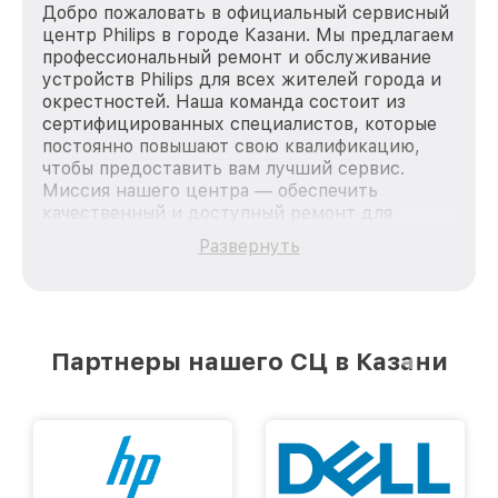
Добро пожаловать в официальный сервисный
центр Philips в городе Казани. Мы предлагаем
профессиональный ремонт и обслуживание
устройств Philips для всех жителей города и
окрестностей. Наша команда состоит из
сертифицированных специалистов, которые
постоянно повышают свою квалификацию,
чтобы предоставить вам лучший сервис.
Миссия нашего центра — обеспечить
качественный и доступный ремонт для
каждого пользователя продукции Philips, вне
Развернуть
зависимости от сложности поломки. Мы
стремимся к тому, чтобы каждый клиент был
удовлетворен скоростью и качеством
предоставляемых услуг. Наша цель — стать
лучшим сервисным центром Philips в городе
Партнеры нашего СЦ в Казани
Казани, постоянно повышая уровень доверия
и лояльности наших клиентов.