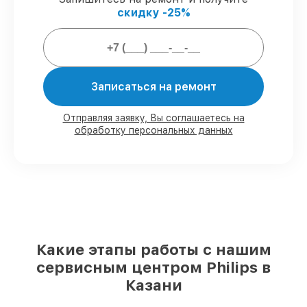
скидку -25%
Мы гарантируем:
80%
работ проводим с возможностью
личного присутствия владельца
Записаться на ремонт
90%
комплектующих Philips готовы к
установке в Казани, остальные
Отправляя заявку, Вы соглашаетесь на
поступают оперативно
обработку персональных данных
Оригинальные комплектующие Philips
и качественные аналоги
– для разного
бюджета
85%
починок выполняются в тот же день,
после приёма монитора
Какие этапы работы с нашим
сервисным центром Philips в
Казани