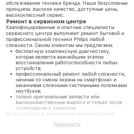
обслуживание техники бренда. Наши безусловные
принципы: высокое качество, доступные цены,
высококлассный сервис.
Ремонт в сервисном центре
Квалифицированные и опытные специалисты
сервисного центра выполняют ремонт бытовой и
профессиональной техники Philips любой
сложности. Своим клиентам мы предлагаем:
бесплатную комплексную диагностику,
которая является важнейшим этапом
восстановления работоспособности любых
устройств;
профессиональный ремонт любой сложности,
начиная со смены экрана на смартфонах и
заканчивая сложными системными поломками
ноутбуков;
только оригинальные запчасти или
высококачественные аналоги и только после
согласования с клиентом.
На все работы и замененные комплектующие
предоставляется длительная гарантия. В случае
Развернуть
поломки по условиям гарантии, мы бесплатно
исправим ситуацию.