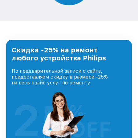
Скидка -25% на ремонт
любого устройства Philips
По предварительной записи с сайта,
предоставляем скидку в размере -25%
на весь прайс услуг по ремонту
25
%
OFF