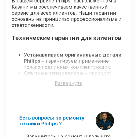
В нашем сервисе Philips, расположенном в
Казани мы обеспечиваем качественный
сервис для всех клиентов. Наши гарантии
основаны на принципах профессионализма и
ответственности.
Технические гарантии для клиентов
Устанавливаем оригинальные детали
Philips
– гарантируем применение
только подлинных комплектующих.
Опытные специалисты
– проходят
жёсткий контроль знаний и навыков, что
Развернуть
гарантирует качество выполняемых
работ.
Заканчиваем ремонт в четко
оговоренные сроки
– ремонт монитора
Philips 273V7QJAB (00/01) в оговоренные
сроки.
Есть вопросы по ремонту
Гарантийное сопровождение
– все все
техники Philips ?
виды ремонта защищены официальной
гарантией Philips.
Запишитесь на ремонт и получите