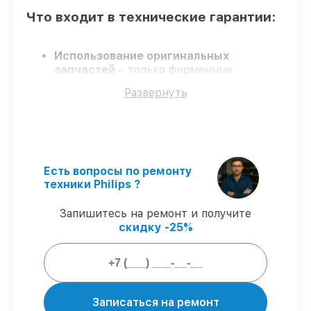
Что входит в технические гарантии:
Использование оригинальных
запчастей
– только фирменные
комплектующие для восстановления
Развернуть
морозильных камер.
Сертифицированные инженеры
–
мастера проходят строгий отбор и
регулярное обучение.
Выполнение работ вовремя
–
соблюдаем сроки, согласованные с
Есть вопросы по ремонту
клиентом.
техники Philips ?
Официальная гарантия
–
восстановление проводится с
Запишитесь на ремонт и получите
соблюдением гарантийных обязательств.
скидку -25%
Гарантии на восстановление
морозильных камер:
Записаться на ремонт