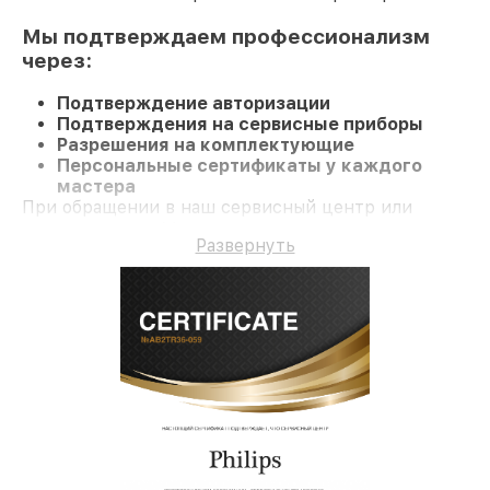
Мы подтверждаем профессионализм
через:
Подтверждение авторизации
Подтверждения на сервисные приборы
Разрешения на комплектующие
Персональные сертификаты у каждого
мастера
При обращении в наш сервисный центр или
заказе ремонта Морозильную камеру
Развернуть
гарантируется качественный ремонт и
официальную гарантию до 3 лет.