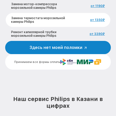
Замена мотор-компрессора
от 1190₽
морозильной камеры Philips
Замена термостата морозильной
от 1350₽
камеры Philips
Ремонт капиллярной трубки
от 3390₽
морозильной камеры Philips
Ремонт электропроводки морозильной
Здесь нет моей поломки
от 820₽
камеры Philips
Заправка фреоном морозильной
от 2150₽
Принимаем все формы оплаты
камеры Philips
Замена термодатчика морозильной
от 1360₽
камеры Philips
Восстановление после попадания влаги
от 960₽
морозильной камеры Philips
Наш сервис Philips в Казани в
Замена дисплея (экрана) морозильной
от 820₽
цифрах
камеры Philips