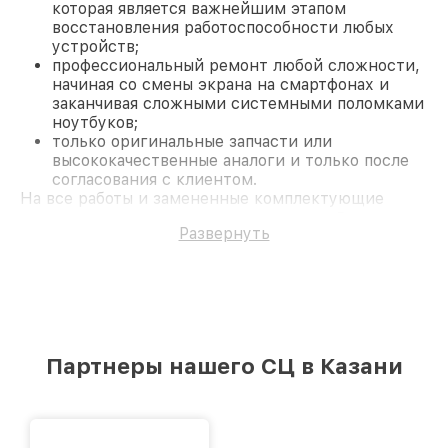
которая является важнейшим этапом
восстановления работоспособности любых
устройств;
профессиональный ремонт любой сложности,
начиная со смены экрана на смартфонах и
заканчивая сложными системными поломками
ноутбуков;
только оригинальные запчасти или
высококачественные аналоги и только после
согласования с клиентом.
На все работы и замененные комплектующие
предоставляется длительная гарантия. В случае
Развернуть
поломки по условиям гарантии, мы бесплатно
исправим ситуацию.
Наши преимущества
Преимуществами нашего сервисного центра
Philips в Казани являются:
лучшие специалисты с многолетним опытом и
безупречной репутацией;
Партнеры нашего СЦ в Казани
современное оборудование и
лицензированное ПО в ремонтно-
диагностических мастерских;
собственный склад комплектующих, что