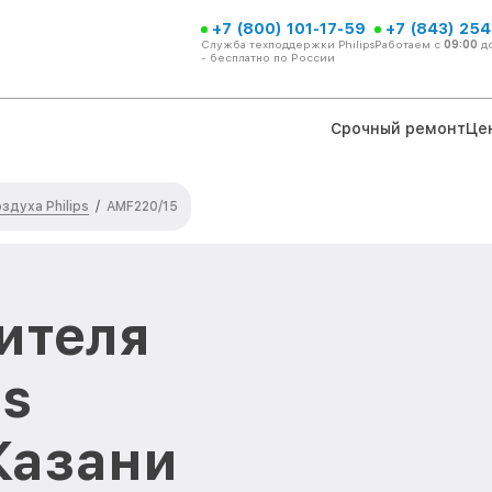
+7 (800) 101-17-59
+7 (843) 254
Служба техподдержки Philips
Работаем с
09:00
д
- бесплатно по России
Срочный ремонт
Це
здуха Philips
/
AMF220/15
ителя
ps
Казани