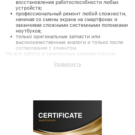
восстановления работоспособности любых
устройств;
профессиональный ремонт любой сложности,
начиная со смены экрана на смартфонах и
заканчивая сложными системными поломками
ноутбуков;
только оригинальные запчасти или
высококачественные аналоги и только после
согласования с клиентом.
На все работы и замененные комплектующие
предоставляется длительная гарантия. В случае
Развернуть
поломки по условиям гарантии, мы бесплатно
исправим ситуацию.
Наши преимущества
Преимуществами нашего сервисного центра
Philips в Казани являются:
лучшие специалисты с многолетним опытом и
безупречной репутацией;
современное оборудование и
лицензированное ПО в ремонтно-
диагностических мастерских;
собственный склад комплектующих, что
позволяет сократить сроки