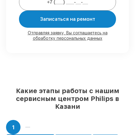
Мы гарантируем:
Записаться на ремонт
80%
работ в присутствии заказчика
90%
комплектующих для
Отправляя заявку, Вы соглашаетесь на
обработку персональных данных
парогенераторов на складе или
доступны для срочного заказа
Подбор оригинальных комплектующих
и надежных реплик с возможностью
выбрать
– под любые финансовые
возможности
85%
работ за 1–2 часа, при условии, что
восстановление началось сразу
Какие этапы работы с нашим
сервисным центром Philips в
Казани
1