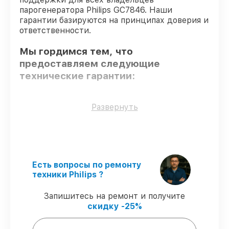
парогенератора Philips GC7846. Наши
гарантии базируются на принципах доверия и
ответственности.
Мы гордимся тем, что
предоставляем следующие
технические гарантии:
Только фирменные комплектующие
–
Развернуть
только подлинные комплектующие.
Сертифицированные инженеры
– все
работники проходят обязательное
обучение и ежегодную аттестацию, что
подтверждает их уровень мастерства.
Есть вопросы по ремонту
Выполнение работ вовремя
– сервис
техники Philips ?
парогенератора GC7846 выполняется
строго в оговоренные сроки.
Запишитесь на ремонт и получите
Гарантийное обслуживание
– все
скидку -25%
работы по обслуживанию проводятся с
официальной гарантией.