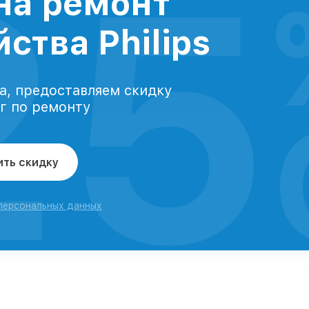
25
на ремонт
ства Philips
а, предоставляем скидку
уг по ремонту
ить скидку
 персональных данных