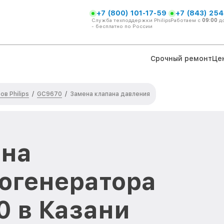
+7 (800) 101-17-59
+7 (843) 254
Служба техподдержки Philips
Работаем с
09:00
д
- бесплатно по России
Срочный ремонт
Це
в Philips
GC9670
/
/
Замена клапана давления
ана
огенератора
0 в Казани