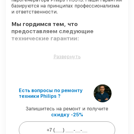
базируются на принципах профессионализма
и ответственности.
Мы гордимся тем, что
предоставляем следующие
технические гарантии:
Использование оригинальных
Развернуть
запчастей
– только подлинные
комплектующие.
Опытные мастера
– мастера проходят
строгий отбор и регулярное обучение.
Выполнение работ вовремя
–
Есть вопросы по ремонту
гарантируем завершение работ без
техники Philips ?
задержек.
Подтвержденная гарантия
–
Запишитесь на ремонт и получите
обслуживаем парогенераторов всегда со
скидку -25%
строгим соблюдением гарантийных
обязательств.