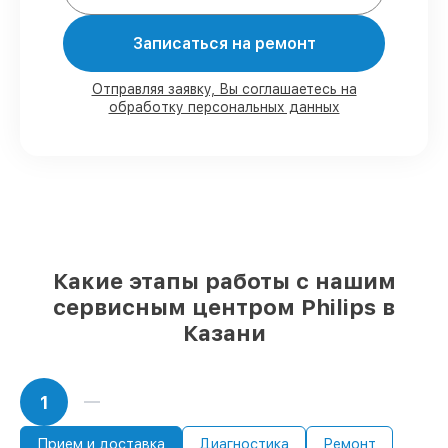
Мы гарантируем:
Записаться на ремонт
80%
работ в вашем присутствии
90%
комплектующих для
Отправляя заявку, Вы соглашаетесь на
обработку персональных данных
парогенераторов имеются в наличии или
доступны для быстрой доставки
Подбор оригинальных комплектующих
и надежных реплик с возможностью
выбрать
– с учётом всех запросов
85%
работ в течение пары часов, если
мастер приступает к сервису сразу
Какие этапы работы с нашим
сервисным центром Philips в
Казани
1
Прием и доставка
Диагностика
Ремонт