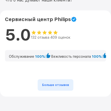
Что о нас думают наши клиенты?
Сервисный центр Philips
5.0
132 отзыва 409 оценок
Обслуживание
100%
Вежливость персонала
100%
К
Больше отзывов