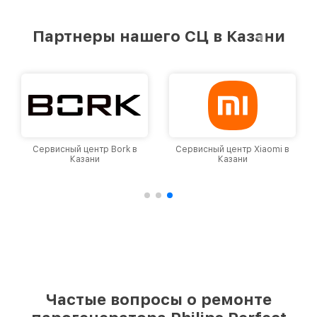
предоставляемых услуг. Наша цель — стать
лучшим сервисным центром Philips в городе
Партнеры нашего СЦ в Казани
Казани, постоянно повышая уровень доверия
и лояльности наших клиентов.
Сервисный центр Bork в
Сервисный центр Xiaomi в
Казани
Казани
Частые вопросы о ремонте