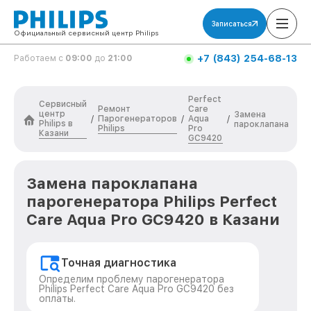
Записаться
Официальный сервисный центр Philips
+7 (843) 254-68-13
Работаем с
09:00
до
21:00
Perfect
Сервисный
Ремонт
Care
центр
Замена
Парогенераторов
Aqua
/
/
/
Philips в
пароклапана
Philips
Pro
Казани
GC9420
Замена пароклапана
парогенератора Philips Perfect
Care Aqua Pro GC9420 в Казани
Точная диагностика
Определим проблему парогенератора
Philips Perfect Care Aqua Pro GC9420 без
оплаты.