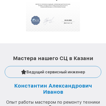
полной сохранности и бесплатно.
За годы своей деятельности мы получали только
положительные отзывы и обрели отличную
репутацию. Мы постоянно совершенствуемся и
стараемся каждый день делать наш сервис еще
лучше!
Мастера нашего СЦ в Казани
Ведущий сервисный инженер
Константин Александрович
Иванов
О
Опыт работы мастером по ремонту техники