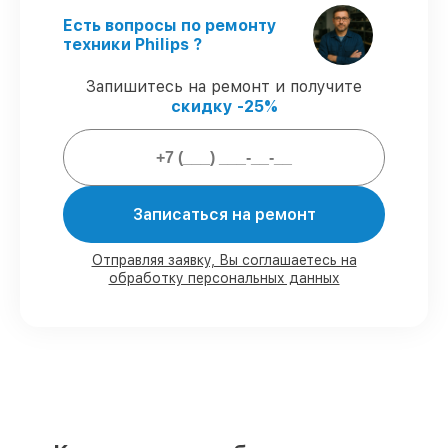
Поддержка после ремонта
– все все
виды ремонта защищены сервисной
Есть вопросы по ремонту
гарантией.
техники Philips ?
Запишитесь на ремонт и получите
Мы гарантируем:
скидку -25%
80%
работ закрываем с возможностью
личного присутствия владельца
90%
деталей Philips имеются на складе в
Записаться на ремонт
Казани, остальные доставляются быстро
Подлинные запчасти Philips и
надёжные аналоги
– с учётом любых
Отправляя заявку, Вы соглашаетесь на
финансовых возможностей
обработку персональных данных
85%
починок занимают до 2 часов, если
мастер приступает к ремонту сразу