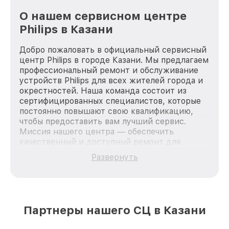
О нашем сервисном центре
Philips в Казани
Добро пожаловать в официальный сервисный
центр Philips в городе Казани. Мы предлагаем
профессиональный ремонт и обслуживание
устройств Philips для всех жителей города и
окрестностей. Наша команда состоит из
сертифицированных специалистов, которые
постоянно повышают свою квалификацию,
чтобы предоставить вам лучший сервис.
Миссия нашего центра — обеспечить
качественный и доступный ремонт для
каждого пользователя продукции Philips, вне
Развернуть
зависимости от сложности поломки. Мы
стремимся к тому, чтобы каждый клиент был
удовлетворен скоростью и качеством
предоставляемых услуг. Наша цель — стать
лучшим сервисным центром Philips в городе
Партнеры нашего СЦ в Казани
Казани, постоянно повышая уровень доверия
и лояльности наших клиентов.