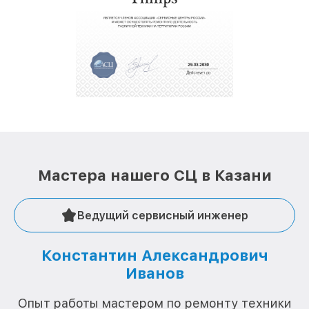
полной сохранности и бесплатно.
За годы своей деятельности мы получали только
положительные отзывы и обрели отличную
репутацию. Мы постоянно совершенствуемся и
стараемся каждый день делать наш сервис еще
лучше!
Мастера нашего СЦ в Казани
Ведущий сервисный инженер
Константин Александрович
Иванов
О
Опыт работы мастером по ремонту техники