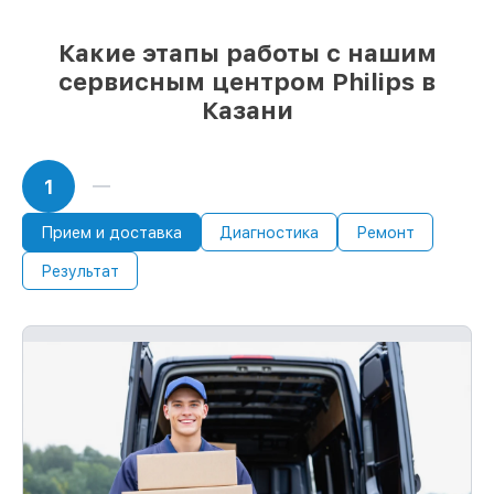
85%
починок Philips завершаются в тот
же день, если мастер начинает работу
Какие этапы работы с нашим
сразу
сервисным центром Philips в
Казани
1
Прием и доставка
Диагностика
Ремонт
Результат