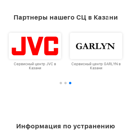
удовлетворен скоростью и качеством
предоставляемых услуг. Наша цель — стать
лучшим сервисным центром Philips в городе
Партнеры нашего СЦ в Казани
Казани, постоянно повышая уровень доверия
и лояльности наших клиентов.
Сервисный центр JVC в
Сервисный центр GARLYN в
Казани
Казани
Информация по устранению