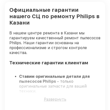
Официальные гарантии
нашего СЦ по ремонту Philips в
Казани
В нашем центре ремонта в Казани мы
гарантируем качественный ремонт пылесосов
Philips. Наши гарантии основаны на
профессионализме и строгом контроле
качества.
Технические гарантии клиентам
Ставим оригинальные детали для
пылесосов Philips
– только
оригинальные запчасти для вашей
техники.
Сертифицированные мастера
–
Развернуть
проходят строгий отбор, что
подтверждает гарантированно