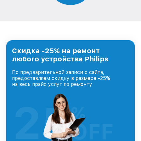
Скидка -25% на ремонт
любого устройства Philips
По предварительной записи с сайта,
предоставляем скидку в размере -25%
на весь прайс услуг по ремонту
25
%
OFF