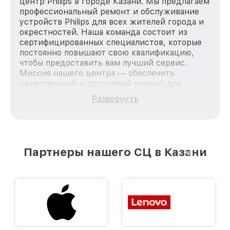
центр Philips в городе Казани. Мы предлагаем
профессиональный ремонт и обслуживание
устройств Philips для всех жителей города и
окрестностей. Наша команда состоит из
сертифицированных специалистов, которые
постоянно повышают свою квалификацию,
чтобы предоставить вам лучший сервис.
Миссия нашего центра — обеспечить
качественный и доступный ремонт для
каждого пользователя продукции Philips, вне
Развернуть
зависимости от сложности поломки. Мы
стремимся к тому, чтобы каждый клиент был
удовлетворен скоростью и качеством
предоставляемых услуг. Наша цель — стать
лучшим сервисным центром Philips в городе
Партнеры нашего СЦ в Казани
Казани, постоянно повышая уровень доверия
и лояльности наших клиентов.