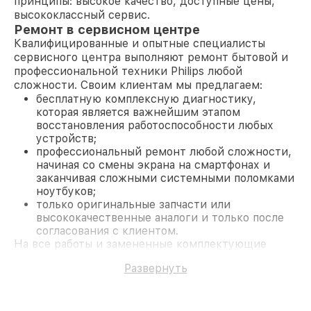
принципы: высокое качество, доступные цены,
высококлассный сервис.
Ремонт в сервисном центре
Квалифицированные и опытные специалисты
сервисного центра выполняют ремонт бытовой и
профессиональной техники Philips любой
сложности. Своим клиентам мы предлагаем:
бесплатную комплексную диагностику,
которая является важнейшим этапом
восстановления работоспособности любых
устройств;
профессиональный ремонт любой сложности,
начиная со смены экрана на смартфонах и
заканчивая сложными системными поломками
ноутбуков;
только оригинальные запчасти или
высококачественные аналоги и только после
согласования с клиентом.
На все работы и замененные комплектующие
предоставляется длительная гарантия. В случае
Развернуть
поломки по условиям гарантии, мы бесплатно
исправим ситуацию.
Наши преимущества