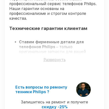
профессиональный сервис телефонов Philips.
Наши гарантии основаны на
профессионализме и строгом контроле
качества.
Технические гарантии клиентам
Ставим фирменные детали для
телефонов Philips
– только
оригинальные запчасти для вашей
техники.
Развернуть
Опытные инженеры
– проходят
серьезную проверку знаний и навыков,
что подтверждает гарантированно
долговечный результат.
Завершаем работы без задержек
–
ремонт телефонов Philips без
Есть вопросы по ремонту
бесконечных переносов.
техники Philips ?
Поддержка после ремонта
– на все
услуги и детали для телефонов Philips
Запишитесь на ремонт и получите
предоставляется гарантия до 3-х лет.
скидку -25%