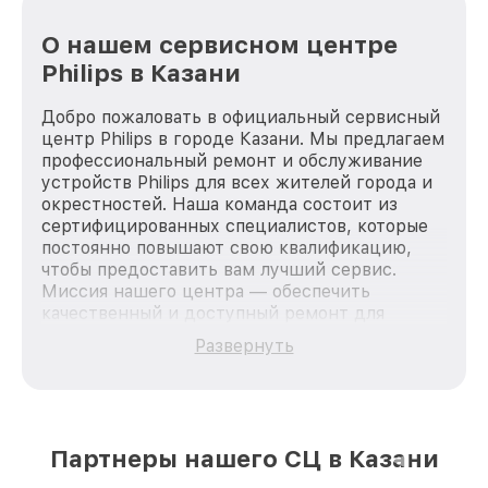
О нашем сервисном центре
Philips в Казани
Добро пожаловать в официальный сервисный
центр Philips в городе Казани. Мы предлагаем
профессиональный ремонт и обслуживание
устройств Philips для всех жителей города и
окрестностей. Наша команда состоит из
сертифицированных специалистов, которые
постоянно повышают свою квалификацию,
чтобы предоставить вам лучший сервис.
Миссия нашего центра — обеспечить
качественный и доступный ремонт для
каждого пользователя продукции Philips, вне
Развернуть
зависимости от сложности поломки. Мы
стремимся к тому, чтобы каждый клиент был
удовлетворен скоростью и качеством
предоставляемых услуг. Наша цель — стать
лучшим сервисным центром Philips в городе
Партнеры нашего СЦ в Казани
Казани, постоянно повышая уровень доверия
и лояльности наших клиентов.