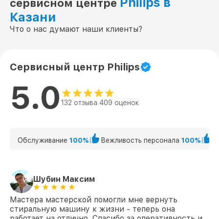
Philips в
сервисном центре
Казани
Что о нас думают наши клиенты?
Сервисный центр Philips
5.0
132 отзыва 409 оценок
Обслуживание
100%
Вежливость персонала
100%
К
Шубин Максим
Мастера мастерской помогли мне вернуть
стиральную машину к жизни - теперь она
работает на отлично. Спасибо за оперативность и