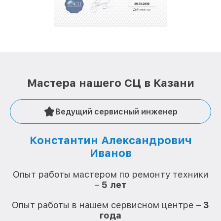
стараемся каждый день делать наш сервис еще
лучше!
Мастера нашего СЦ в Казани
Ведущий сервисный инженер
Константин Александрович
Иванов
О
Опыт работы мастером по ремонту техники
–
5 лет
О
Опыт работы в нашем сервисном центре –
3
года