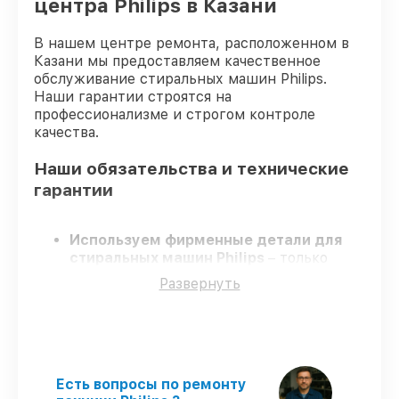
центра Philips в Казани
В нашем центре ремонта, расположенном в
Казани мы предоставляем качественное
обслуживание стиральных машин Philips.
Наши гарантии строятся на
профессионализме и строгом контроле
качества.
Наши обязательства и технические
гарантии
Используем фирменные детали для
стиральных машин Philips
– только
качественные запчасти для вашей
Развернуть
техники.
Сертифицированные специалисты
–
проходят регулярное обучение, что
обеспечивает высокий уровень сервиса.
Работаем строго в установленных
заранее временных рамках
– ремонт
Есть вопросы по ремонту