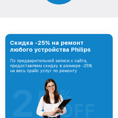
Скидка -25% на ремонт
любого устройства Philips
По предварительной записи с сайта,
предоставляем скидку в размере -25%
на весь прайс услуг по ремонту
25
%
OFF