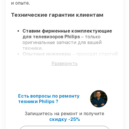
и опыте.
Технические гарантии клиентам
Ставим фирменные комплектующие
для телевизоров Philips
– только
оригинальные запчасти для вашей
техники.
Опытные инженеры
– проходят строгий
отбор, что обеспечивает качество и
Развернуть
надёжность ремонта.
Соблюдаем сроки
– ремонт
телевизоров Philips без бесконечных
переносов.
Поддержка после ремонта
– на все
виды работ и комплектующие для
Есть вопросы по ремонту
телевизоров Philips предоставляется
техники Philips ?
длительная гарантия.
Запишитесь на ремонт и получите
скидку -25%
Мы гарантируем: