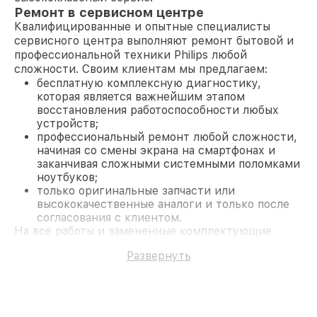
Ремонт в сервисном центре
Квалифицированные и опытные специалисты
сервисного центра выполняют ремонт бытовой и
профессиональной техники Philips любой
сложности. Своим клиентам мы предлагаем:
бесплатную комплексную диагностику,
которая является важнейшим этапом
восстановления работоспособности любых
устройств;
профессиональный ремонт любой сложности,
начиная со смены экрана на смартфонах и
заканчивая сложными системными поломками
ноутбуков;
только оригинальные запчасти или
высококачественные аналоги и только после
согласования с клиентом.
На все работы и замененные комплектующие
предоставляется длительная гарантия. В случае
Развернуть
поломки по условиям гарантии, мы бесплатно
исправим ситуацию.
Наши преимущества
Преимуществами нашего сервисного центра
Philips в Казани являются: