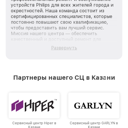
устройств Philips для всех жителей города и
окрестностей. Наша команда состоит из
сертифицированных специалистов, которые
постоянно повышают свою квалификацию,
чтобы предоставить вам лучший сервис.
Миссия нашего центра — обеспечить
качественный и доступный ремонт для
каждого пользователя продукции Philips, вне
Развернуть
зависимости от сложности поломки. Мы
стремимся к тому, чтобы каждый клиент был
удовлетворен скоростью и качеством
предоставляемых услуг. Наша цель — стать
лучшим сервисным центром Philips в городе
Партнеры нашего СЦ в Казани
Казани, постоянно повышая уровень доверия
и лояльности наших клиентов.
Сервисный центр Hiper в
Сервисный центр GARLYN в
Казани
Казани