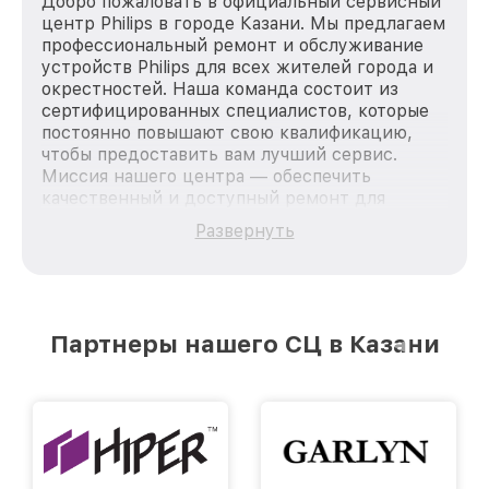
Добро пожаловать в официальный сервисный
центр Philips в городе Казани. Мы предлагаем
профессиональный ремонт и обслуживание
устройств Philips для всех жителей города и
окрестностей. Наша команда состоит из
сертифицированных специалистов, которые
постоянно повышают свою квалификацию,
чтобы предоставить вам лучший сервис.
Миссия нашего центра — обеспечить
качественный и доступный ремонт для
каждого пользователя продукции Philips, вне
Развернуть
зависимости от сложности поломки. Мы
стремимся к тому, чтобы каждый клиент был
удовлетворен скоростью и качеством
предоставляемых услуг. Наша цель — стать
лучшим сервисным центром Philips в городе
Партнеры нашего СЦ в Казани
Казани, постоянно повышая уровень доверия
и лояльности наших клиентов.