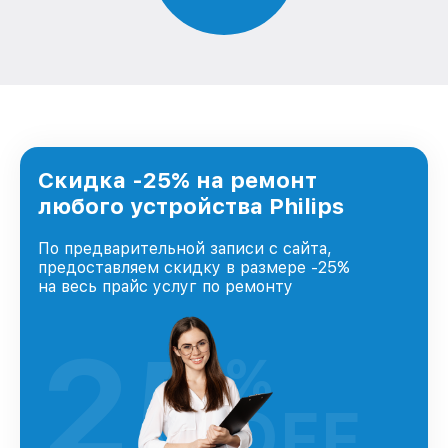
Скидка -25% на ремонт
любого устройства Philips
По предварительной записи с сайта,
предоставляем скидку в размере -25%
на весь прайс услуг по ремонту
25
%
OFF