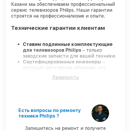
Казани мы обеспечиваем профессиональный
сервис телевизоров Philips. Наши гарантии
строятся на профессионализме и опыте.
Технические гарантии клиентам
Ставим подлинные комплектующие
для телевизоров Philips
– только
заводские запчасти для вашей техники.
Сертифицированные инженеры
–
проходят регулярное обучение, что
обеспечивает высокий уровень сервиса.
Развернуть
Работаем строго в установленных
заранее временных рамках
– ремонт
телевизоров Philips без бесконечных
переносов.
Поддержка после ремонта
– на все
услуги и детали для телевизоров Philips
Есть вопросы по ремонту
предоставляется официальное
техники Philips ?
сопровождение.
Запишитесь на ремонт и получите