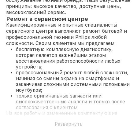
обслуживание техники бренда. Наши безусловные
принципы: высокое качество, доступные цены,
высококлассный сервис.
Ремонт в сервисном центре
Квалифицированные и опытные специалисты
сервисного центра выполняют ремонт бытовой и
профессиональной техники Philips любой
сложности. Своим клиентам мы предлагаем:
бесплатную комплексную диагностику,
которая является важнейшим этапом
восстановления работоспособности любых
устройств;
профессиональный ремонт любой сложности,
начиная со смены экрана на смартфонах и
заканчивая сложными системными поломками
ноутбуков;
только оригинальные запчасти или
высококачественные аналоги и только после
согласования с клиентом.
На все работы и замененные комплектующие
предоставляется длительная гарантия. В случае
Развернуть
поломки по условиям гарантии, мы бесплатно
исправим ситуацию.