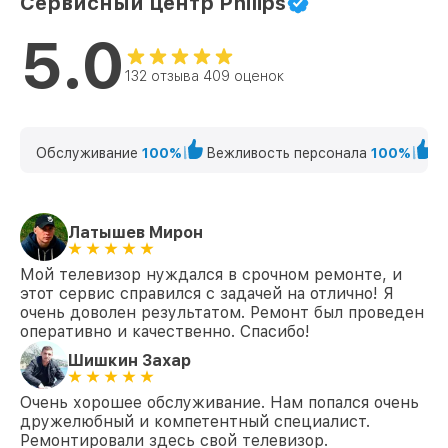
Сервисный центр Philips
Замена аудиоразъема 42PFL6907T/12
от 1400₽
5.0
Philips
132 отзыва 409 оценок
Замена кнопки включения
от 1200₽
42PFL6907T/12 Philips
Замена шлейфа матрицы 42PFL6907T/12
от 1500₽
Philips
Обслуживание
100%
Вежливость персонала
100%
К
Замена корпуса 42PFL6907T/12 Philips
от 1400₽
Замена трансформаторов подсветки
Латышев Мирон
от 1800₽
42PFL6907T/12 Philips
Мой телевизор нуждался в срочном ремонте, и
этот сервис справился с задачей на отлично! Я
очень доволен результатом. Ремонт был проведен
оперативно и качественно. Спасибо!
Шишкин Захар
Очень хорошее обслуживание. Нам попался очень
дружелюбный и компетентный специалист.
Ремонтировали здесь свой телевизор.