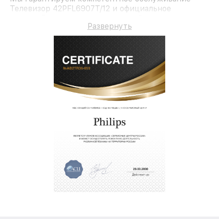
Телевизор 42PFL6907T/12 и официальное
гарантийное сопровождение до 3-х лет.
Развернуть