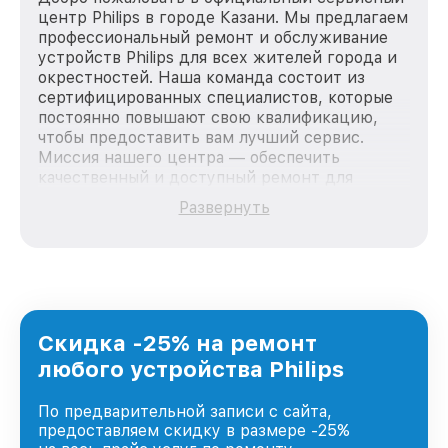
центр Philips в городе Казани. Мы предлагаем
профессиональный ремонт и обслуживание
устройств Philips для всех жителей города и
окрестностей. Наша команда состоит из
сертифицированных специалистов, которые
постоянно повышают свою квалификацию,
чтобы предоставить вам лучший сервис.
Миссия нашего центра — обеспечить
качественный и доступный ремонт для
каждого пользователя продукции Philips, вне
Развернуть
зависимости от сложности поломки. Мы
стремимся к тому, чтобы каждый клиент был
удовлетворен скоростью и качеством
предоставляемых услуг. Наша цель — стать
лучшим сервисным центром Philips в городе
Казани, постоянно повышая уровень доверия
и лояльности наших клиентов.
Скидка -25% на ремонт
любого устройства Philips
По предварительной записи с сайта,
предоставляем скидку в размере -25%