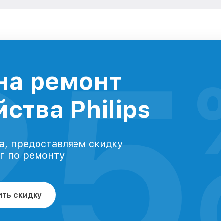
25
на ремонт
ства Philips
а, предоставляем скидку
уг по ремонту
ить скидку