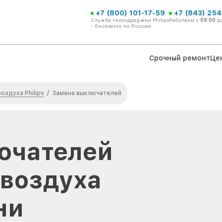
+7 (800) 101-17-59
+7 (843) 254
Служба техподдержки Philips
Работаем с
09:00
д
- бесплатно по России
Срочный ремонт
Це
оздуха Philips
/
Замена выключателей
ючателей
воздуха
ни