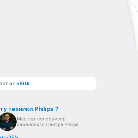
абот
от 590₽
у техники Philips ?
Мастер-супервизор
сервисного центра Philips
ку -25%