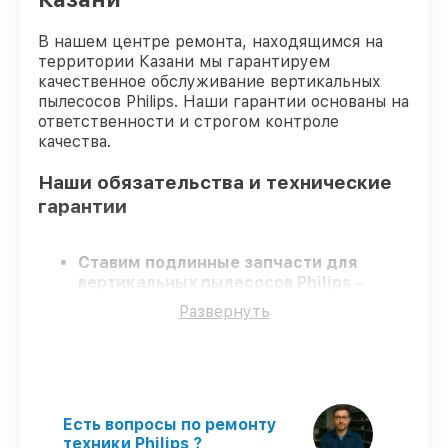
В нашем центре ремонта, находящимся на
территории Казани мы гарантируем
качественное обслуживание вертикальных
пылесосов Philips. Наши гарантии основаны на
ответственности и строгом контроле
качества.
Наши обязательства и технические
гарантии
Ставим подлинные запчасти для
вертикальных пылесосов Philips
–
только оригинальные запчасти для
Развернуть
вашей техники.
Сертифицированные специалисты
–
проходят серьезную проверку знаний и
навыков, что подтверждает качество и
надёжность ремонта.
Соблюдаем сроки
– ремонт
Есть вопросы по ремонту
вертикальных пылесосов Philips в
техники Philips ?