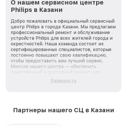
О нашем сервисном центре
Philips в Казани
Добро пожаловать в официальный сервисный
центр Philips в городе Казани. Мы предлагаем
профессиональный ремонт и обслуживание
устройств Philips для всех жителей города и
окрестностей. Наша команда состоит из
сертифицированных специалистов, которые
постоянно повышают свою квалификацию,
чтобы предоставить вам лучший сервис.
Миссия нашего центра — обеспечить
качественный и доступный ремонт для
каждого пользователя продукции Philips, вне
Развернуть
зависимости от сложности поломки. Мы
стремимся к тому, чтобы каждый клиент был
удовлетворен скоростью и качеством
предоставляемых услуг. Наша цель — стать
лучшим сервисным центром Philips в городе
Партнеры нашего СЦ в Казани
Казани, постоянно повышая уровень доверия
и лояльности наших клиентов.