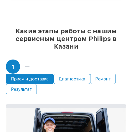
и надежных реплик с возможностью
выбрать
– для любого бюджета
85%
работ в течение пары часов, при
условии, что восстановление началось
сразу
Какие этапы работы с нашим
сервисным центром Philips в
Казани
1
Прием и доставка
Диагностика
Ремонт
Результат