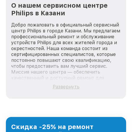
О нашем сервисном центре
Philips в Казани
Добро пожаловать в официальный сервисный
центр Philips в городе Казани. Мы предлагаем
профессиональный ремонт и обслуживание
устройств Philips для всех жителей города и
окрестностей. Наша команда состоит из
сертифицированных специалистов, которые
постоянно повышают свою квалификацию,
чтобы предоставить вам лучший сервис.
Миссия нашего центра — обеспечить
качественный и доступный ремонт для
каждого пользователя продукции Philips, вне
Развернуть
зависимости от сложности поломки. Мы
стремимся к тому, чтобы каждый клиент был
удовлетворен скоростью и качеством
предоставляемых услуг. Наша цель — стать
лучшим сервисным центром Philips в городе
Казани, постоянно повышая уровень доверия
и лояльности наших клиентов.
Скидка -25% на ремонт