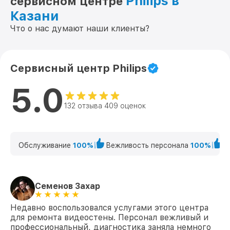
Philips в
сервисном центре
Казани
Что о нас думают наши клиенты?
Сервисный центр Philips
5.0
132 отзыва 409 оценок
Обслуживание
100%
Вежливость персонала
100%
К
Семенов Захар
Недавно воспользовался услугами этого центра
для ремонта видеостены. Персонал вежливый и
профессиональный, диагностика заняла немного